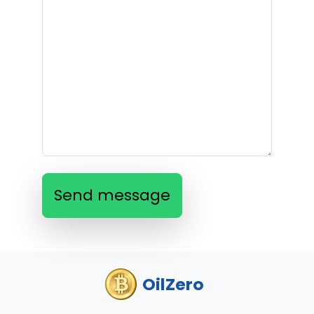
Send message
OilZero