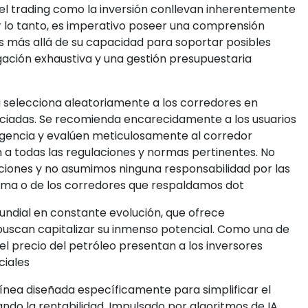
 el trading como la inversión conllevan inherentemente
r lo tanto, es imperativo poseer una comprensión
os más allá de su capacidad para soportar posibles
ación exhaustiva y una gestión presupuestaria
 selecciona aleatoriamente a los corredores en
sociadas. Se recomienda encarecidamente a los usuarios
ligencia y evalúen meticulosamente al corredor
n a todas las regulaciones y normas pertinentes. No
ciones y no asumimos ninguna responsabilidad por las
orma o de los corredores que respaldamos dot
ndial en constante evolución, que ofrece
uscan capitalizar su inmenso potencial. Como una de
el precio del petróleo presentan a los inversores
ciales
ínea diseñada específicamente para simplificar el
ndo la rentabilidad. Impulsado por algoritmos de IA