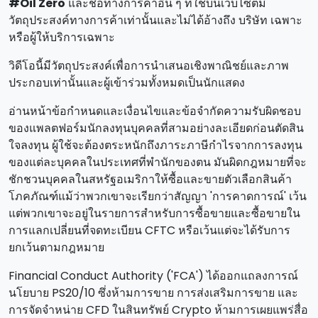
#Oil Zero
และชื่อทางการค้าอื่น ๆ ที่ใช้บนเว็บไซต์มี
วัตถุประสงค์ทางการค้าเท่านั้นและไม่ได้อ้างถึง บริษัท เฉพาะ
หรือผู้ให้บริการเฉพาะ
วิดีโอนี้มีวัตถุประสงค์เพื่อการนําเสนอเชิงพาณิชย์และภาพ
ประกอบเท่านั้นและผู้เข้าร่วมทั้งหมดเป็นนักแสดง
อ่านหน้าข้อกําหนดและเงื่อนไขและข้อจํากัดความรับผิดชอบ
ของแพลตฟอร์มนักลงทุนบุคคลที่สามอย่างละเอียดก่อนตัดสิน
ใจลงทุน ผู้ใช้จะต้องตระหนักถึงภาระภาษีกําไรจากการลงทุน
ของแต่ละบุคคลในประเทศที่พํานักของตน มันผิดกฎหมายที่จะ
ชักชวนบุคคลในสหรัฐอเมริกาให้ซื้อและขายตัวเลือกสินค้า
โภคภัณฑ์แม้ว่าพวกเขาจะเรียกว่าสัญญา 'การคาดการณ์' เว้น
แต่พวกเขาจะอยู่ในรายการสําหรับการซื้อขายและซื้อขายใน
การแลกเปลี่ยนที่จดทะเบียน CFTC หรือเว้นแต่จะได้รับการ
ยกเว้นตามกฎหมาย
Financial Conduct Authority ('FCA') ได้ออกแถลงการณ์
นโยบาย PS20/10 ซึ่งห้ามการขาย การส่งเสริมการขาย และ
การจัดจําหน่าย CFD ในสินทรัพย์ Crypto ห้ามการเผยแพร่สื่อ