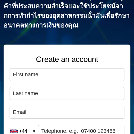
ค้าที่ประสบความสําเร็จและใช้ประโยชน์จา
กการทํากําไรของอุตสาหกรรมน้ํามันเพื่อรักษา
อนาคตทางการเงินของคุณ