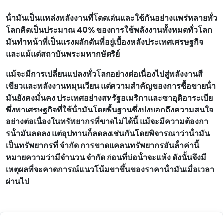
น้ํามันเป็นแหล่งพลังงานที่โดดเด่นและใช้กันอย่างแพร่หลายทั่ว
โลกคิดเป็นประมาณ 40% ของการใช้พลังงานทั้งหมดทั่วโลก
มันทําหน้าที่เป็นแรงผลักดันที่อยู่เบื้องหลังประเทศเศรษฐกิจ
และแม้แต่สถาบันพระมหากษัตริย์
แม้จะมีการเปลี่ยนแปลงทั่วโลกอย่างต่อเนื่องไปสู่พลังงานสี
เขียวและพลังงานหมุนเวียน แต่ความสําคัญของการซื้อขายน้ํา
มันยังคงมั่นคง ประเทศอย่างสหรัฐอเมริกาและซาอุดิอาระเบีย
พึ่งพาเศรษฐกิจที่ใช้น้ํามันโดยพื้นฐานซึ่งบ่งบอกถึงความสนใจ
อย่างต่อเนื่องในทรัพยากรที่ขาดไม่ได้นี้ แม้จะมีความต้องกา
รน้ํามันลดลง แต่อุปทานก็ลดลงเช่นกันโดยพิจารณาว่าน้ํามัน
เป็นทรัพยากรที่ จํากัด การขาดแคลนทรัพยากรอันล้ําค่านี้
หมายความว่ามีจํานวน จํากัด ก่อนที่บ่อน้ําจะแห้ง ดังนั้นจึงมี
เหตุผลที่จะคาดการณ์แนวโน้มขาขึ้นของราคาน้ํามันเมื่อเวลา
ผ่านไป