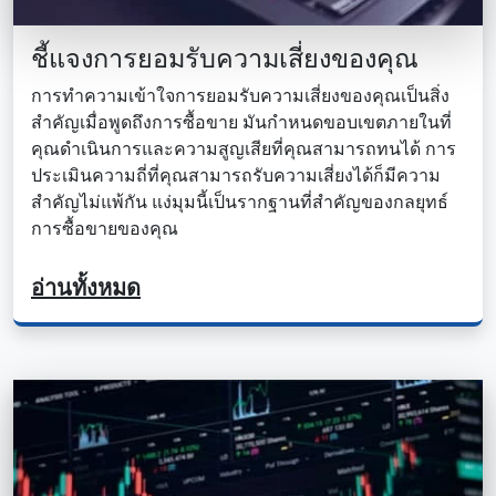
ชี้แจงการยอมรับความเสี่ยงของคุณ
การทําความเข้าใจการยอมรับความเสี่ยงของคุณเป็นสิ่ง
สําคัญเมื่อพูดถึงการซื้อขาย มันกําหนดขอบเขตภายในที่
คุณดําเนินการและความสูญเสียที่คุณสามารถทนได้ การ
ประเมินความถี่ที่คุณสามารถรับความเสี่ยงได้ก็มีความ
สําคัญไม่แพ้กัน แง่มุมนี้เป็นรากฐานที่สําคัญของกลยุทธ์
การซื้อขายของคุณ
อ่านทั้งหมด