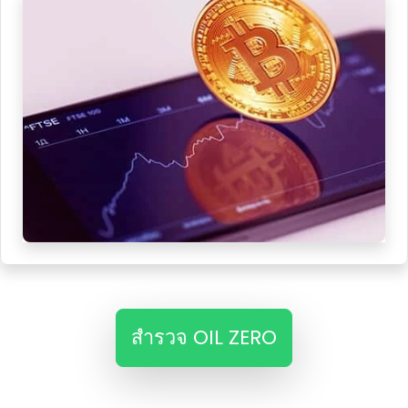
สํารวจ OIL ZERO