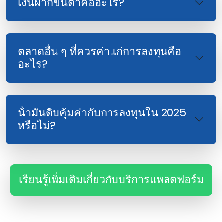
เงินฝากขั้นต่ําคืออะไร?
ตลาดอื่น ๆ ที่ควรค่าแก่การลงทุนคือ
อะไร?
น้ํามันดิบคุ้มค่ากับการลงทุนใน 2025
หรือไม่?
เรียนรู้เพิ่มเติมเกี่ยวกับบริการแพลตฟอร์ม