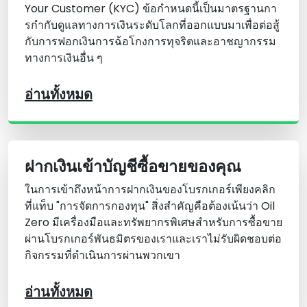
Your Customer (KYC) ข้อกําหนดนี้เป็นมาตรฐานกา
รกํากับดูแลทางการเงินระดับโลกที่ออกแบบมาเพื่อต่อสู้
กับการฟอกเงินการฉ้อโกงการทุจริตและอาชญากรรม
ทางการเงินอื่น ๆ
อ่านทั้งหมด
ฝากเงินเข้าบัญชีซื้อขายของคุณ
ในการเข้าถึงหน้าการฝากเงินของโบรกเกอร์เพียงคลิก
ที่แท็บ "การจัดการกองทุน" สิ่งสําคัญคือต้องเน้นว่า Oil
Zero มีเครื่องมือและทรัพยากรพิเศษสําหรับการซื้อขาย
ผ่านโบรกเกอร์พันธมิตรของเราและเราไม่รับผิดชอบต่อ
กิจกรรมที่ดําเนินการผ่านพวกเขา
อ่านทั้งหมด