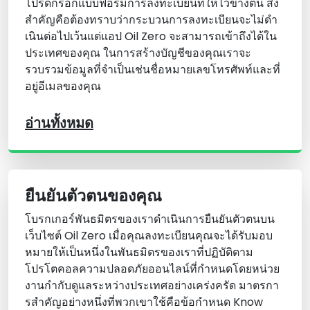
โปรดกรอกแบบฟอร์มการลงทะเบียนที่ให้ไว้ข้างต้น สิ่ง
สําคัญคือต้องทราบว่ากระบวนการลงทะเบียนจะไม่ดํา
เนินต่อไปเว้นแต่แอป Oil Zero จะสามารถเข้าถึงได้ใน
ประเทศของคุณ ในการสร้างบัญชีของคุณเราจะ
รวบรวมข้อมูลที่จําเป็นเช่นชื่อหมายเลขโทรศัพท์และที่
อยู่อีเมลของคุณ
อ่านทั้งหมด
ยืนยันตัวตนของคุณ
โบรกเกอร์พันธมิตรของเราดําเนินการยืนยันตัวตนบน
เว็บไซต์ Oil Zero เมื่อคุณลงทะเบียนคุณจะได้รับมอบ
หมายให้เป็นหนึ่งในพันธมิตรของเราที่ปฏิบัติตาม
โปรโตคอลความปลอดภัยออนไลน์ที่กําหนดโดยหน่วย
งานกํากับดูแลระหว่างประเทศอย่างเคร่งครัด มาตรกา
รสําคัญอย่างหนึ่งที่พวกเขาใช้คือข้อกําหนด Know