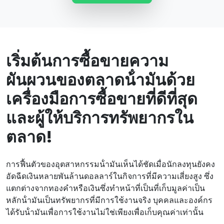
เริ่มต้นการซื้อขายความ
ผันผวนของตลาดน้ํามันด้วย
เครื่องมือการซื้อขายที่ดีที่สุด
และผู้ให้บริการทรัพยากรใน
ตลาด!
การฟื้นตัวของอุตสาหกรรมน้ํามันเห็นได้ชัดเมื่อนักลงทุนยังคง
อัดฉีดเงินหลายพันล้านดอลลาร์ในกิจการที่มีความเสี่ยงสูง ซึ่ง
แตกต่างจากทองคําหรือเงินซึ่งทําหน้าที่เป็นที่เก็บมูลค่าเป็น
หลักน้ํามันเป็นทรัพยากรที่มีการใช้งานจริง บุคคลและองค์กร
ได้รับน้ํามันเพื่อการใช้งานไม่ใช่เพียงเพื่อเก็บคุณค่าเท่านั้น