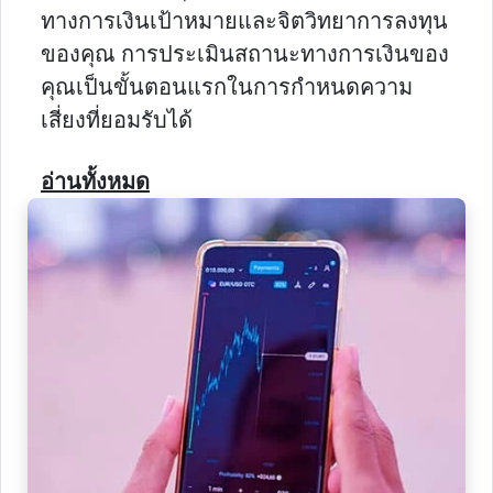
ทางการเงินเป้าหมายและจิตวิทยาการลงทุน
ของคุณ การประเมินสถานะทางการเงินของ
คุณเป็นขั้นตอนแรกในการกําหนดความ
เสี่ยงที่ยอมรับได้
อ่านทั้งหมด