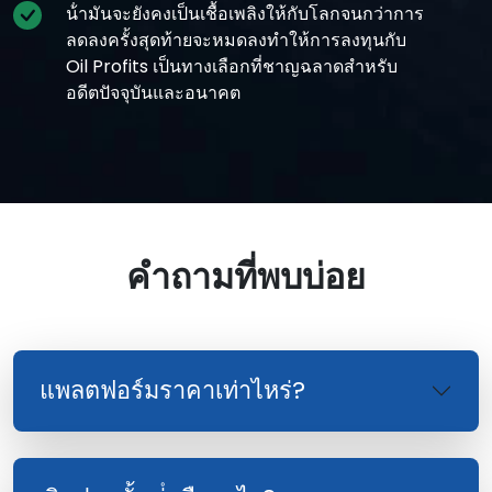
น้ํามันจะยังคงเป็นเชื้อเพลิงให้กับโลกจนกว่าการ
ลดลงครั้งสุดท้ายจะหมดลงทําให้การลงทุนกับ
Oil Profits เป็นทางเลือกที่ชาญฉลาดสําหรับ
อดีตปัจจุบันและอนาคต
คําถามที่พบบ่อย
แพลตฟอร์มราคาเท่าไหร่?