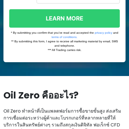
Oil Zero คืออะไร?
Oil Zero ทําหน้าที่เป็นแพลตฟอร์มการซื้อขายขั้นสูง ส่งเสริม
การเชื่อมต่อระหว่างผู้ค้าและโบรกเกอร์ที่หลากหลายที่ให้
บริการในสินทรัพย์ต่างๆ รวมถึงสกุลเงินดิจิทัล ฟอเร็กซ์ CFD