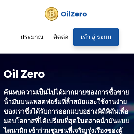
OilZero
ประมาณ
ติดต่อ
เข้า สู่ ระบบ
Oil Zero
ค้นพบความเป็นไปได้มากมายของการซื้อขาย
น้ํามันบนแพลตฟอร์มที่ล้ําสมัยและใช้งานง่าย
ของเราซึ่งได้รับการออกแบบอย่างพิถีพิถันเพื่อ
มอบโอกาสที่ได้เปรียบที่สุดในตลาดน้ํามันแบบ
ไดนามิก เข้าร่วมชุมชนที่เจริญรุ่งเรืองของผู้