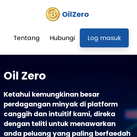
OilZero
Tentang
Hubungi
Log masuk
Oil Zero
Ketahui kemungkinan besar
perdagangan minyak di platform
canggih dan intuitif kami, direka
dengan teliti untuk menawarkan
anda peluang yang paling berfaedah