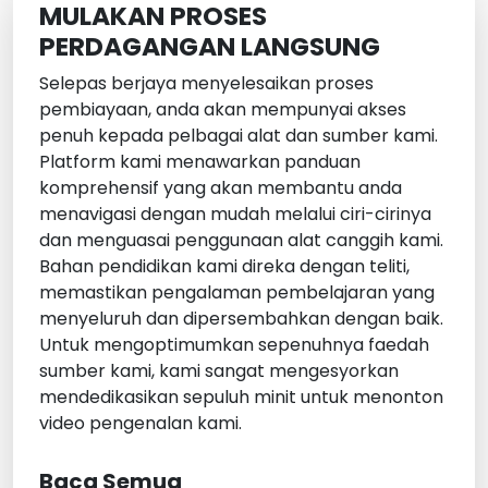
MULAKAN PROSES
PERDAGANGAN LANGSUNG
Selepas berjaya menyelesaikan proses
pembiayaan, anda akan mempunyai akses
penuh kepada pelbagai alat dan sumber kami.
Platform kami menawarkan panduan
komprehensif yang akan membantu anda
menavigasi dengan mudah melalui ciri-cirinya
dan menguasai penggunaan alat canggih kami.
Bahan pendidikan kami direka dengan teliti,
memastikan pengalaman pembelajaran yang
menyeluruh dan dipersembahkan dengan baik.
Untuk mengoptimumkan sepenuhnya faedah
sumber kami, kami sangat mengesyorkan
mendedikasikan sepuluh minit untuk menonton
video pengenalan kami.
Baca Semua