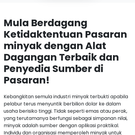
Mula Berdagang
Ketidaktentuan Pasaran
minyak dengan Alat
Dagangan Terbaik dan
Penyedia Sumber di
Pasaran!
Kebangkitan semula industri minyak terbukti apabila
pelabur terus menyuntik berbilion dolar ke dalam
usaha berisiko tinggi. Tidak seperti emas atau perak,
yang terutamanya berfungsi sebagai simpanan nilai,
minyak adalah sumber dengan aplikasi praktikal.
Individu dan organisasi memperoleh minyak untuk