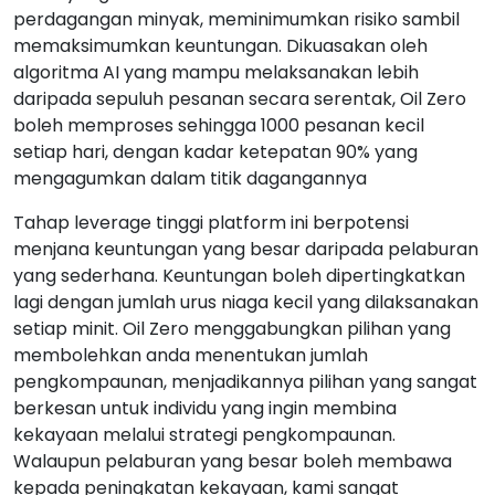
perdagangan minyak, meminimumkan risiko sambil
memaksimumkan keuntungan. Dikuasakan oleh
algoritma AI yang mampu melaksanakan lebih
daripada sepuluh pesanan secara serentak, Oil Zero
boleh memproses sehingga 1000 pesanan kecil
setiap hari, dengan kadar ketepatan 90% yang
mengagumkan dalam titik dagangannya
Tahap leverage tinggi platform ini berpotensi
menjana keuntungan yang besar daripada pelaburan
yang sederhana. Keuntungan boleh dipertingkatkan
lagi dengan jumlah urus niaga kecil yang dilaksanakan
setiap minit. Oil Zero menggabungkan pilihan yang
membolehkan anda menentukan jumlah
pengkompaunan, menjadikannya pilihan yang sangat
berkesan untuk individu yang ingin membina
kekayaan melalui strategi pengkompaunan.
Walaupun pelaburan yang besar boleh membawa
kepada peningkatan kekayaan, kami sangat