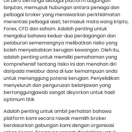
Oil Zero berfungsi sebagai platform dagangan
lanjutan, memupuk hubungan antara peniaga dan
pelbagai broker yang menawarkan perkhidmatan
merentasi pelbagai aset, termasuk mata wang kripto,
Forex, CFD dan saham. Adalah penting untuk
mengakui bahawa kedua-dua perdagangan dan
pelaburan sememangnya melibatkan risiko yang
boleh menyebabkan kerugian kewangan. Oleh itu,
adalah penting untuk memiliki pemahaman yang
komprehensif tentang risiko ini dan menahan diri
daripada melabur dana di luar kemampuan anda
untuk menanggung potensi kerugian. Penyelidikan
menyeluruh dan pengurusan belanjawan yang
bertanggungjawab sangat disyorkan untuk hasil
optimum titik
Adalah penting untuk ambil perhatian bahawa
platform kami secara rawak memilih broker
berdasarkan gabungan kami dengan organisasi