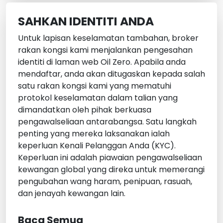
SAHKAN IDENTITI ANDA
Untuk lapisan keselamatan tambahan, broker
rakan kongsi kami menjalankan pengesahan
identiti di laman web Oil Zero. Apabila anda
mendaftar, anda akan ditugaskan kepada salah
satu rakan kongsi kami yang mematuhi
protokol keselamatan dalam talian yang
dimandatkan oleh pihak berkuasa
pengawalseliaan antarabangsa. Satu langkah
penting yang mereka laksanakan ialah
keperluan Kenali Pelanggan Anda (KYC).
Keperluan ini adalah piawaian pengawalseliaan
kewangan global yang direka untuk memerangi
pengubahan wang haram, penipuan, rasuah,
dan jenayah kewangan lain.
Baca Semua