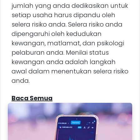
jumlah yang anda dedikasikan untuk
setiap usaha harus dipandu oleh
selera risiko anda. Selera risiko anda
dipengaruhi oleh kedudukan
kewangan, matlamat, dan psikologi
pelaburan anda. Menilai status
kewangan anda adalah langkah
awal dalam menentukan selera risiko
anda.
Baca Semua