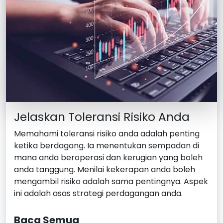
Jelaskan Toleransi Risiko Anda
Memahami toleransi risiko anda adalah penting
ketika berdagang. Ia menentukan sempadan di
mana anda beroperasi dan kerugian yang boleh
anda tanggung. Menilai kekerapan anda boleh
mengambil risiko adalah sama pentingnya. Aspek
ini adalah asas strategi perdagangan anda.
Baca Semua