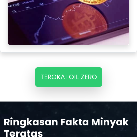
TEROKAI OIL ZERO
Ringkasan Fakta Minyak
Teratas