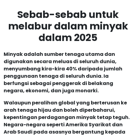
Sebab-sebab untuk
melabur dalam minyak
dalam 2025
Minyak adalah sumber tenaga utama dan
digunakan secara meluas di seluruh dunia,
menyumbang kira-kira 40% daripada jumlah
penggunaan tenaga di seluruh dunia. Ia
berfungsi sebagai penggerak di belakang
negara, ekonomi, dan juga monarki.
Walaupun peralihan global yang berterusan ke
arah tenaga hijau dan boleh diperbaharui,
kepentingan perdagangan minyak tetap teguh.
Negara-negara seperti Amerika Syarikat dan
Arab Saudi pada asasnya bergantung kepada