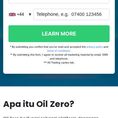
Apa itu Oil Zero?