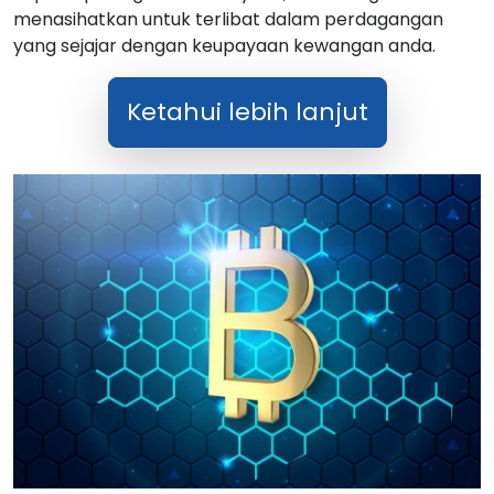
menasihatkan untuk terlibat dalam perdagangan
yang sejajar dengan keupayaan kewangan anda.
Ketahui lebih lanjut