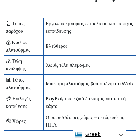
🤖 Τύπος
Εργαλεία εμπορίας πετρελαίου και πάροχος
παρόχου
εκπαίδευσης
💰 Κόστος
Ελεύθερος
πλατφόρμας
💰 Τέλη
Χωρίς τέλη πληρωμής
ανάληψης
📊 Τύπος
Ιδιόκτητη πλατφόρμα, βασισμένη στο Web
πλατφόρμας
💳 Επιλογές
PayPal, τραπεζικό έμβασμα, πιστωτική
κατάθεσης
κάρτα
Οι περισσότερες χώρες – εκτός από τις
🌎 Χώρες
ΗΠΑ
Greek