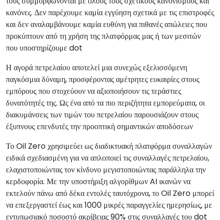
τους συμμορφώνονται με όλους τους σχετικούς κανονισμούς και
κανόνες. Δεν παρέχουμε καμία εγγύηση σχετικά με τις επιστροφές
και δεν αναλαμβάνουμε καμία ευθύνη για πιθανές απώλειες που
προκύπτουν από τη χρήση της πλατφόρμας μας ή των μεσιτών
που υποστηρίζουμε dot
Η αγορά πετρελαίου αποτελεί μια συνεχώς εξελισσόμενη
παγκόσμια δύναμη, προσφέροντας αμέτρητες ευκαιρίες στους
εμπόρους που στοχεύουν να αξιοποιήσουν τις τεράστιες
δυνατότητές της. Ως ένα από τα πιο περιζήτητα εμπορεύματα, οι
διακυμάνσεις των τιμών του πετρελαίου παρουσιάζουν στους
έξυπνους επενδυτές την προοπτική σημαντικών αποδόσεων
Το Oil Zero χρησιμεύει ως διαδικτυακή πλατφόρμα συναλλαγών
ειδικά σχεδιασμένη για να απλοποιεί τις συναλλαγές πετρελαίου,
ελαχιστοποιώντας τον κίνδυνο μεγιστοποιώντας παράλληλα την
κερδοφορία. Με την υποστήριξη αλγορίθμων AI ικανών να
εκτελούν πάνω από δέκα εντολές ταυτόχρονα, το Oil Zero μπορεί
να επεξεργαστεί έως και 1000 μικρές παραγγελίες ημερησίως, με
εντυπωσιακό ποσοστό ακρίβειας 90% στις συναλλαγές του dot