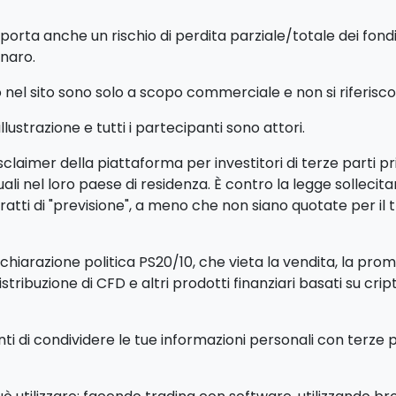
porta anche un rischio di perdita parziale/totale dei fon
enaro.
el sito sono solo a scopo commerciale e non si riferiscono 
ustrazione e tutti i partecipanti sono attori.
claimer della piattaforma per investitori di terze parti p
iduali nel loro paese di residenza. È contro la legge sollec
tti di "previsione", a meno che non siano quotate per il 
iarazione politica PS20/10, che vieta la vendita, la promoz
distribuzione di CFD e altri prodotti finanziari basati su cri
enti di condividere le tue informazioni personali con terze 