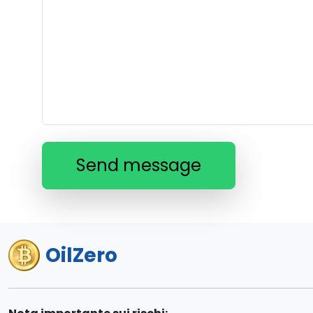
Send message
OilZero