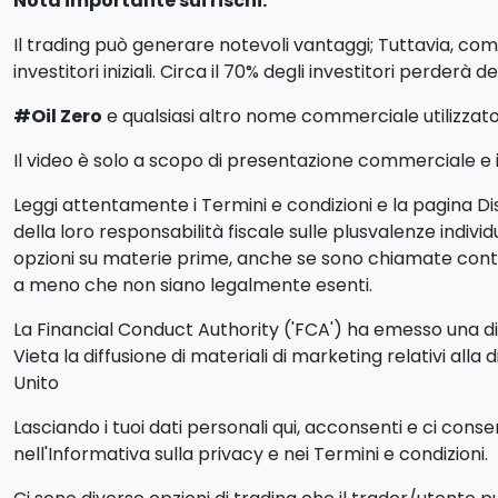
Nota importante sui rischi:
Il trading può generare notevoli vantaggi; Tuttavia, com
investitori iniziali. Circa il 70% degli investitori perderà d
#Oil Zero
e qualsiasi altro nome commerciale utilizzato n
Il video è solo a scopo di presentazione commerciale e ill
Leggi attentamente i Termini e condizioni e la pagina Dis
della loro responsabilità fiscale sulle plusvalenze indiv
opzioni su materie prime, anche se sono chiamate contra
a meno che non siano legalmente esenti.
La Financial Conduct Authority ('FCA') ha emesso una dich
Vieta la diffusione di materiali di marketing relativi alla 
Unito
Lasciando i tuoi dati personali qui, acconsenti e ci cons
nell'Informativa sulla privacy e nei Termini e condizioni.