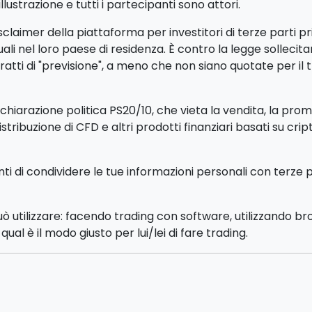
ustrazione e tutti i partecipanti sono attori.
claimer della piattaforma per investitori di terze parti p
iduali nel loro paese di residenza. È contro la legge sollec
tti di "previsione", a meno che non siano quotate per il 
iarazione politica PS20/10, che vieta la vendita, la promoz
distribuzione di CFD e altri prodotti finanziari basati su cri
enti di condividere le tue informazioni personali con terze 
può utilizzare: facendo trading con software, utilizzando b
ual è il modo giusto per lui/lei di fare trading.