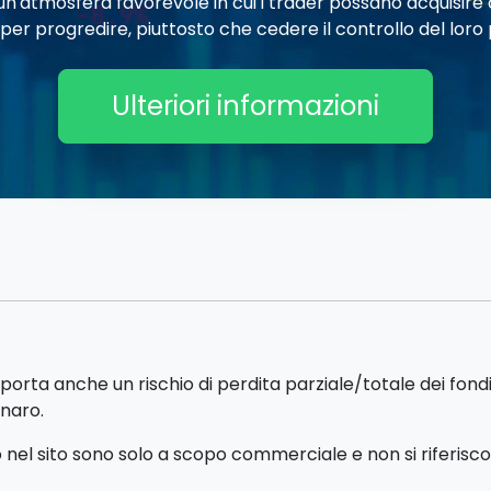
e un'atmosfera favorevole in cui i trader possano acquisi
 per progredire, piuttosto che cedere il controllo del loro 
Ulteriori informazioni
porta anche un rischio di perdita parziale/totale dei fon
enaro.
el sito sono solo a scopo commerciale e non si riferiscono 