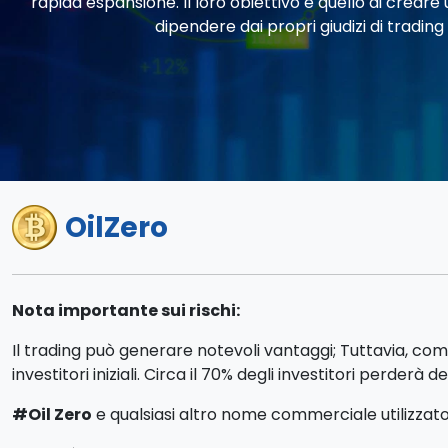
rapida espansione. Il loro obiettivo è quello di crear
dipendere dai propri giudizi di trading
OilZero
Nota importante sui rischi:
Il trading può generare notevoli vantaggi; Tuttavia, com
investitori iniziali. Circa il 70% degli investitori perderà d
#Oil Zero
e qualsiasi altro nome commerciale utilizzato n