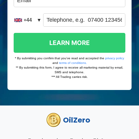
OilZero