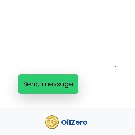
Send message
OilZero