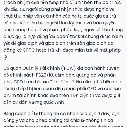
trách nhiệm của nền tảng nhà đầu tư bên thứ ba trước
khi đầu tư. Người dùng phải nhận thức được nghĩa vụ
thuế thu nhập vốn cá nhân của họ tại quốc gia cư trú
của họ. Việc thu hút người Hoa Kỳ mua và bán quyền
chọn hàng hóa là vi phạm pháp luật, ngay cả khi chúng
được gọi là hợp đồng 'dự đoán' trừ khi chúng được niêm
yết để giao dịch và giao dịch trên sàn giao dịch đã
đăng ký CFTC hoặc trừ khi được miễn trừ về mặt pháp
lý.
Cơ quan Quản lý Tài chính ('FCA') đã ban hành tuyên
bố chính sách PS20/10, cấm bán, quảng bá và phân
phối CFD trên tài sản Tiền điện tử. Nó cấm phổ biến các
tài liệu tiếp thị liên quan đến phân phối CFD và các sản
phẩm tài chính khác dựa trên Tiền điện tử và được gửi
đến cư dân Vương quốc Anh
Bằng cách để lại thông tin cá nhân của bạn ở đây, bạn
đồng ý và cho phép chúng tôi chia sẻ thông tin cá