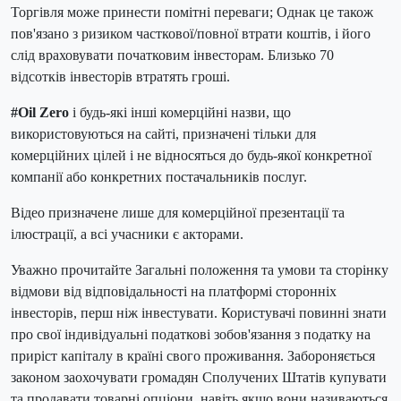
Торгівля може принести помітні переваги; Однак це також
пов'язано з ризиком часткової/повної втрати коштів, і його
слід враховувати початковим інвесторам. Близько 70
відсотків інвесторів втратять гроші.
#Oil Zero
і будь-які інші комерційні назви, що
використовуються на сайті, призначені тільки для
комерційних цілей і не відносяться до будь-якої конкретної
компанії або конкретних постачальників послуг.
Відео призначене лише для комерційної презентації та
ілюстрації, а всі учасники є акторами.
Уважно прочитайте Загальні положення та умови та сторінку
відмови від відповідальності на платформі сторонніх
інвесторів, перш ніж інвестувати. Користувачі повинні знати
про свої індивідуальні податкові зобов'язання з податку на
приріст капіталу в країні свого проживання. Забороняється
законом заохочувати громадян Сполучених Штатів купувати
та продавати товарні опціони, навіть якщо вони називаються