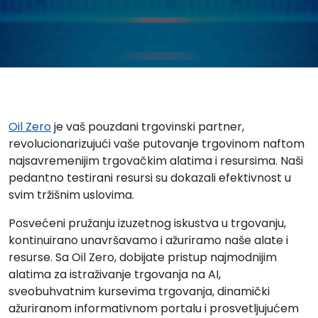
Oil Zero
je vaš pouzdani trgovinski partner,
revolucionarizujući vaše putovanje trgovinom naftom
najsavremenijim trgovačkim alatima i resursima. Naši
pedantno testirani resursi su dokazali efektivnost u
svim tržišnim uslovima.
Posvećeni pružanju izuzetnog iskustva u trgovanju,
kontinuirano unavršavamo i ažuriramo naše alate i
resurse. Sa Oil Zero, dobijate pristup najmodnijim
alatima za istraživanje trgovanja na AI,
sveobuhvatnim kursevima trgovanja, dinamički
ažuriranom informativnom portalu i prosvetljujućem