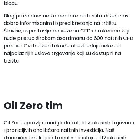
blogu.
Blog pruža dnevne komentare na tržištu, držeći vas
dobro informisanim i ispred kretanja na tržištu.
Štaviše, uspostavljamo veze sa CFDs brokerima koji
nude pristup širokom asortimanu do 600 naftnih CFD
parova. Ovi brokeri takođe obezbeđuju neke od
najpolaznijih uslova trgovanja koji su dostupni na
tržištu.
Oil Zero tim
Oil Zero upravlja i nadgleda kolektiv iskusnih trgovaca
i pronicljivih analitičara naftnih investicija. Naš
dinamični tim, koji se trenutno sastoji od 12 iskusnih