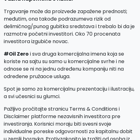
Trgovanje može da proizvede zapažene prednosti;
međutim, ona takođe podrazumeva rizik od
delimičnog/punog gubitka sredstava i trebalo bi da je
razmotre početni investitori. Oko 70 procenata
investitora izgubiće novac.
#Oil Zero
i sva druga komercijalna imena koja se
koriste na sajtu su samo u komercijalne svrhe i ne
odnose se ni na jednu određenu kompaniju niti na
određene pružaoce usluga.
Spot je samo za komercijalnu prezentaciju i ilustraciju,
a svi učesnici su glumci.
Pažljivo pročitajte stranicu Terms & Conditions i
Disclaimer platforme nezavisnih investitora pre
investiranja. Korisnici moraju biti svesni svoje
individualne poreske odgovornosti za kapitalnu dobit
u zemlji boravka. Protivzakonito je tražiti od osoba iz