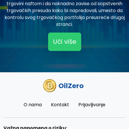
trgovini naftom i da naknadno zavise od sopstvenih
trgovačkih presuda kako bi napredovali, umesto da
kontrolu svog trgovačkog portfolija preusreće drugoj
stranci.
Uči više
OilZero
O nama
Kontakt
Prijavljivanje
Važna napomena o riziku: