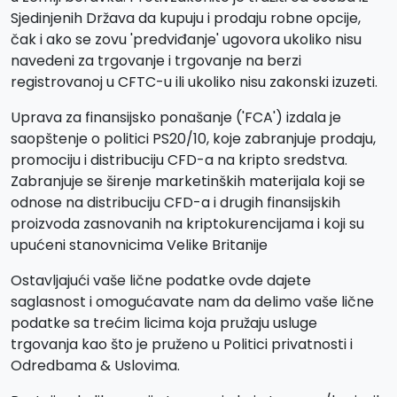
Sjedinjenih Država da kupuju i prodaju robne opcije,
čak i ako se zovu 'predviđanje' ugovora ukoliko nisu
navedeni za trgovanje i trgovanje na berzi
registrovanoj u CFTC-u ili ukoliko nisu zakonski izuzeti.
Uprava za finansijsko ponašanje ('FCA') izdala je
saopštenje o politici PS20/10, koje zabranjuje prodaju,
promociju i distribuciju CFD-a na kripto sredstva.
Zabranjuje se širenje marketinških materijala koji se
odnose na distribuciju CFD-a i drugih finansijskih
proizvoda zasnovanih na kriptokurencijama i koji su
upućeni stanovnicima Velike Britanije
Ostavljajući vaše lične podatke ovde dajete
saglasnost i omogućavate nam da delimo vaše lične
podatke sa trećim licima koja pružaju usluge
trgovanja kao što je pruženo u Politici privatnosti i
Odredbama & Uslovima.