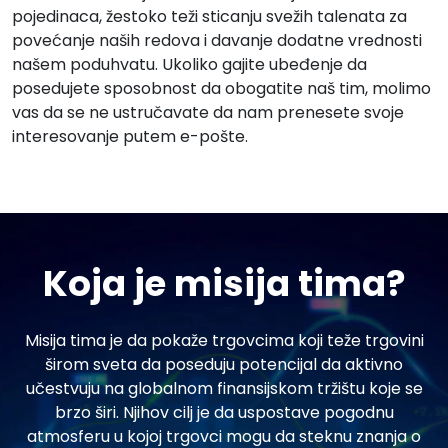
pojedinaca, žestoko teži sticanju svežih talenata za
povećanje naših redova i davanje dodatne vrednosti
našem poduhvatu. Ukoliko gajite ubeđenje da
posedujete sposobnost da obogatite naš tim, molimo
vas da se ne ustručavate da nam prenesete svoje
interesovanje putem e-pošte.
Koja je misija tima?
Misija tima je da pokaže trgovcima koji teže trgovini
širom sveta da poseduju potencijal da aktivno
učestvuju na globalnom finansijskom tržištu koje se
brzo širi. Njihov cilj je da uspostave pogodnu
atmosferu u kojoj trgovci mogu da steknu znanja o