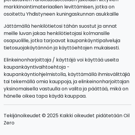
markkinointimateriaalien levittämisen, jotka on
osoitettu Yhdistyneen kuningaskunnan asukkaille
Jättämällä henkilötietosi tähän suostut ja annat
meille luvan jakaa henkilötietojasi kolmansille
osapuolille, jotka tarjoavat kaupankäyntipalveluja
tietosuojakäytännön ja käyttöehtojen mukaisesti.
Elinkeinonharjoittaja / käyttäjä voi käyttää useita
kaupankäyntivaihtoehtoja -
kaupankäyntiohjelmistolla, käyttämällä ihmisvälittäjiä
tai tekemällä omia kauppoja, ja elinkeinonharjoittajan
yksinomaisella vastuulla on valita ja päättää, mikä on
hänelle oikea tapa käydä kauppaa.
Tekijänoikeudet © 2025 Kaikki oikeudet pidätetään Oil
Zero