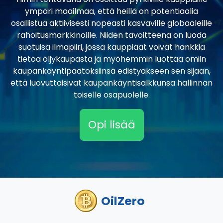
ympäri maailmaa, että heillä on potentiaalia
osallistua aktiivisesti nopeasti kasvaville globaaleille
rahoitusmarkkinoille. Niiden tavoitteena on luoda
suotuisa ilmapiiri, jossa kauppiaat voivat hankkia
tietoa öljykaupasta ja myöhemmin luottaa omiin
kaupankäyntipäätöksiinsä edistyäkseen sen sijaan,
että luovuttaisivat kaupankäyntisalkkunsa hallinnan
toiselle osapuolelle.
Opi lisää
OilZero