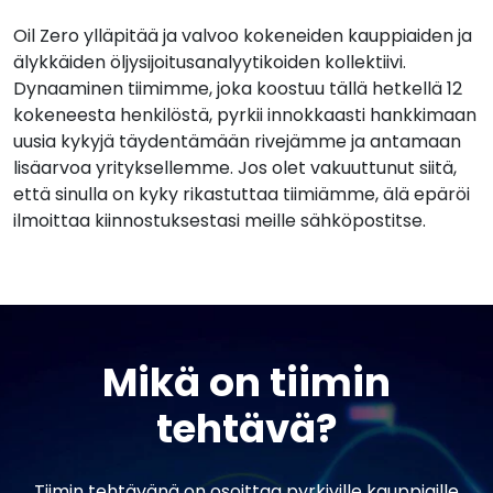
Oil Zero ylläpitää ja valvoo kokeneiden kauppiaiden ja
älykkäiden öljysijoitusanalyytikoiden kollektiivi.
Dynaaminen tiimimme, joka koostuu tällä hetkellä 12
kokeneesta henkilöstä, pyrkii innokkaasti hankkimaan
uusia kykyjä täydentämään rivejämme ja antamaan
lisäarvoa yrityksellemme. Jos olet vakuuttunut siitä,
että sinulla on kyky rikastuttaa tiimiämme, älä epäröi
ilmoittaa kiinnostuksestasi meille sähköpostitse.
Mikä on tiimin
tehtävä?
Tiimin tehtävänä on osoittaa pyrkiville kauppiaille