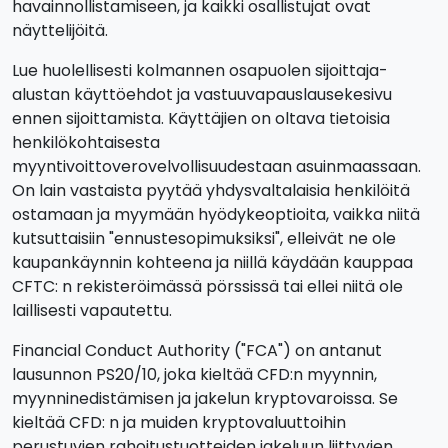
havainnollistamiseen, ja kaikki osallistujat ovat
näyttelijöitä.
Lue huolellisesti kolmannen osapuolen sijoittaja-
alustan käyttöehdot ja vastuuvapauslausekesivu
ennen sijoittamista. Käyttäjien on oltava tietoisia
henkilökohtaisesta
myyntivoittoverovelvollisuudestaan asuinmaassaan.
On lain vastaista pyytää yhdysvaltalaisia henkilöitä
ostamaan ja myymään hyödykeoptioita, vaikka niitä
kutsuttaisiin "ennustesopimuksiksi", elleivät ne ole
kaupankäynnin kohteena ja niillä käydään kauppaa
CFTC: n rekisteröimässä pörssissä tai ellei niitä ole
laillisesti vapautettu.
Financial Conduct Authority ("FCA") on antanut
lausunnon PS20/10, joka kieltää CFD:n myynnin,
myynninedistämisen ja jakelun kryptovaroissa. Se
kieltää CFD: n ja muiden kryptovaluuttoihin
perustuvien rahoitustuotteiden jakeluun liittyvien