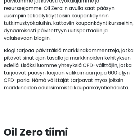
päivitämme jatkuvasti työkalujamme ja
resurssejamme. Oil Zero: n avulla saat pääsyn
uusimpiin tekoälykäyttöisiin kaupankäynnin
tutkimustyökaluihin, kattaviin kaupankäyntikursseihin,
dynaamisesti päivitettyyn uutisportaaliin ja
valaisevaan blogiin.
Blogi tarjoaa päivittäisiä markkinakommentteja, jotka
pitävät sinut ajan tasalla ja markkinoiden kehityksen
edellä. Lisäksi luomme yhteyksiä CFD-välittäjiin, jotka
tarjoavat pääsyn laajaan valikoimaan jopa 600 öljyn
CFD-paria. Nämä välittäjät tarjoavat myös joitain
markkinoiden edullisimmista kaupankäyntiehdoista.
Oil Zero tiimi